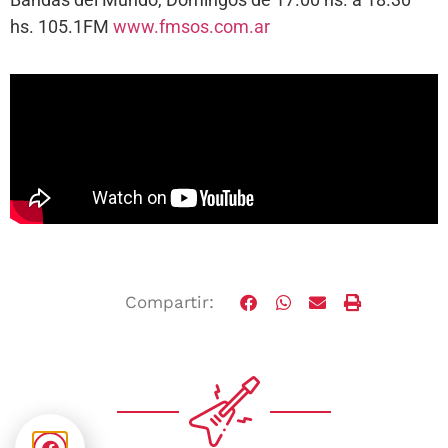
hs. 105.1FM
www.fmsos.com.ar
Compartir: