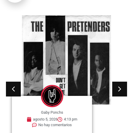
Gaby Ponchs
agosto 5, 2026
4:08 pm
No hay comentarios
05 de agosto de 1997. Se publica
el single «Hole in My Soul». Es
una...