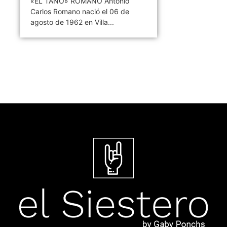
«EL TANO» ROMANO Antonio
Carlos Romano nació el 06 de
agosto de 1962 en Villa...