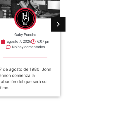
Gaby Ponchs
Gaby Ponchs
agosto 7, 2026
6:07 pm
agosto 7, 2026
6:05 pm
No hay comentarios
No hay comentarios
7 de agosto de 1980, John
Civilización es el noveno
ennon comienza la
álbum de estudio de la ban
rabación del que será su
de rock argentina Los
ltimo...
Piojos,...