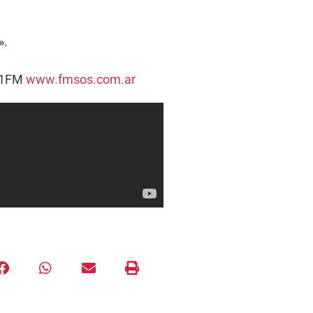
».
5.1FM
www.fmsos.com.ar