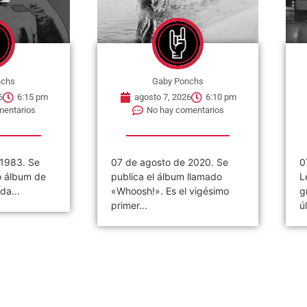
nchs
Gaby Ponchs
6
6:15 pm
agosto 7, 2026
6:10 pm
mentarios
No hay comentarios
 1983. Se
07 de agosto de 2020. Se
0
o álbum de
publica el álbum llamado
L
da...
«Whoosh!». Es el vigésimo
g
primer...
ú