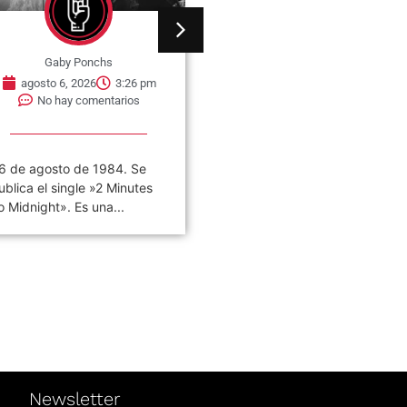
Gaby Ponchs
Gaby Ponchs
agosto 6, 2026
3:26 pm
agosto 6, 2026
3:22 pm
No hay comentarios
No hay comentarios
6 de agosto de 1984. Se
«VIVO COSQUÍN ROCK»
ublica el single »2 Minutes
(PAPPO) 06 De Agosto del
o Midnight». Es una...
2021 Disco en vivo póstumo
de Pappo,...
Newsletter