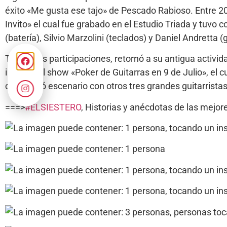
éxito «Me gusta ese tajo» de Pescado Rabioso. Entre 200
Invito» el cual fue grabado en el Estudio Triada y tuvo
(batería), Silvio Marzolini (teclados) y Daniel Andretta (g
Tras estas participaciones, retornó a su antigua activid
incluido el show «Poker de Guitarras en 9 de Julio», el
compartió escenario con otros tres grandes guitarrista
===>
#
ELSIESTERO
, Historias y anécdotas de las mej