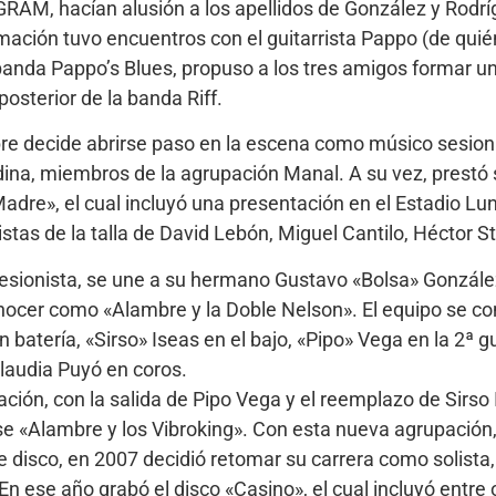
 GRAM, hacían alusión a los apellidos de González y Rodrí
mación tuvo encuentros con el guitarrista Pappo (de qui
u banda Pappo’s Blues, propuso a los tres amigos formar u
 posterior de la banda Riff.
e decide abrirse paso en la escena como músico sesion
dina, miembros de la agrupación Manal. A su vez, prestó 
adre», el cual incluyó una presentación en el Estadio Lu
tas de la talla de David Lebón, Miguel Cantilo, Héctor St
sionista, se une a su hermano Gustavo «Bolsa» González
onocer como «Alambre y la Doble Nelson». El equipo se 
batería, «Sirso» Iseas en el bajo, «Pipo» Vega en la 2ª gu
laudia Puyó en coros.
ación, con la salida de Pipo Vega y el reemplazo de Sirs
se «Alambre y los Vibroking». Con esta nueva agrupación,
te disco, en 2007 decidió retomar su carrera como solist
 ese año grabó el disco «Casino», el cual incluyó entre 