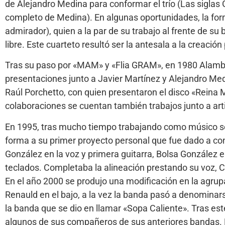
de Alejandro Medina para conformar el trío (Las siglas
completo de Medina). En algunas oportunidades, la for
admirador), quien a la par de su trabajo al frente de s
libre. Este cuarteto resultó ser la antesala a la creación
Tras su paso por «MAM» y «Flia GRAM», en 1980 Alambr
presentaciones junto a Javier Martínez y Alejandro Me
Raúl Porchetto, con quien presentaron el disco «Reina M
colaboraciones se cuentan también trabajos junto a artis
En 1995, tras mucho tiempo trabajando como músico se
forma a su primer proyecto personal que fue dado a c
González en la voz y primera guitarra, Bolsa González en 
teclados. Completaba la alineación prestando su voz, C
En el año 2000 se produjo una modificación en la agrup
Renauld en el bajo, a la vez la banda pasó a denominar
la banda que se dio en llamar «Sopa Caliente». Tras es
algunos de sus compañeros de sus anteriores bandas. En