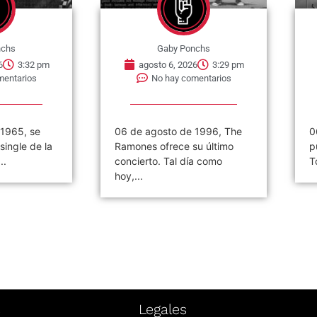
nchs
Gaby Ponchs
6
3:32 pm
agosto 6, 2026
3:29 pm
mentarios
No hay comentarios
 1965, se
06 de agosto de 1996, The
0
single de la
Ramones ofrece su último
p
..
concierto. Tal día como
T
hoy,...
s
Legales