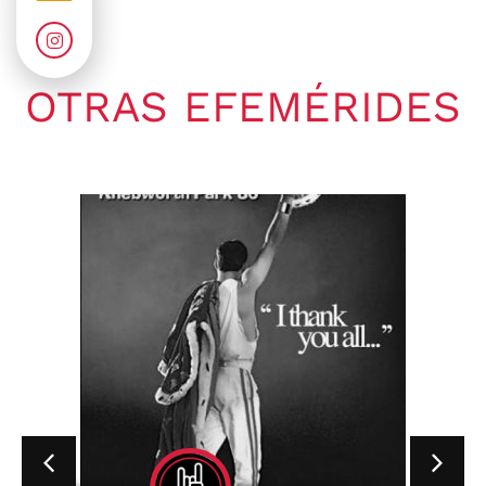
OTRAS EFEMÉRIDES
Gaby Ponchs
agosto 9, 2026
4:21 pm
No hay comentarios
09 de agosto de 1969. Se publica
en Estados Unidos a través de
ATCO Records,...