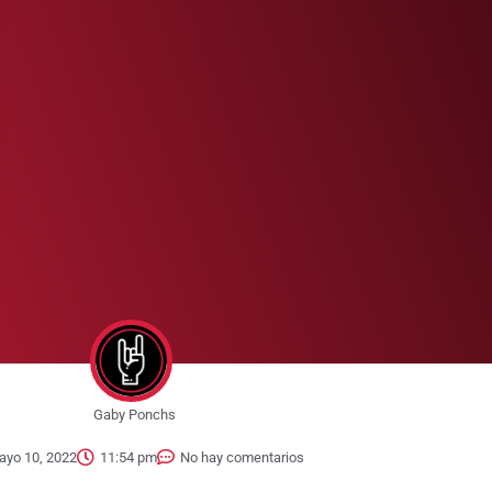
Gaby Ponchs
ayo 10, 2022
11:54 pm
No hay comentarios