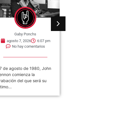
Gaby Ponchs
Gaby Ponchs
agosto 7, 2026
6:07 pm
agosto 7, 2026
6:05 pm
No hay comentarios
No hay comentarios
7 de agosto de 1980, John
Civilización es el noveno
ennon comienza la
álbum de estudio de la ban
rabación del que será su
de rock argentina Los
ltimo...
Piojos,...