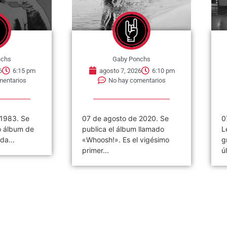
nchs
Gaby Ponchs
6
6:15 pm
agosto 7, 2026
6:10 pm
mentarios
No hay comentarios
 1983. Se
07 de agosto de 2020. Se
0
o álbum de
publica el álbum llamado
L
da...
«Whoosh!». Es el vigésimo
g
primer...
ú