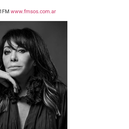
5.1FM
www.fmsos.com.ar