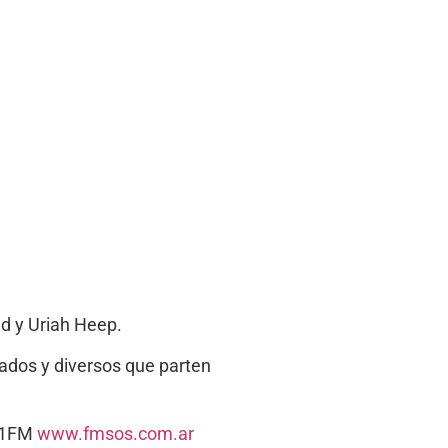
nd y Uriah Heep.
iados y diversos que parten
5.1FM
www.fmsos.com.ar