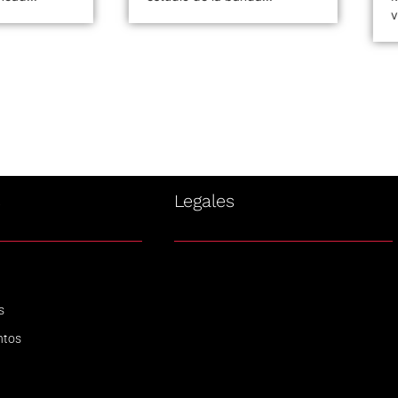
v
s
Legales
s
ntos