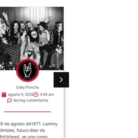
Gaby Ponchs
Gaby Ponchs
agosto 9, 2026
4:49 am
agosto 9, 2026
4:44 am
No hay comentarios
No hay comentarios
9 de agosto de1971. Lemmy
09 de agosto de 1963, nac
ilmister, futuro líder de
Whitney Houston en Newark
otörhead, se une como
Nueva Jersey, Estados