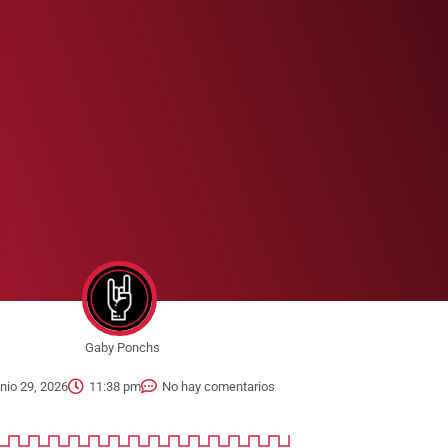
Gaby Ponchs
unio 29, 2026
11:38 pm
No hay comentarios