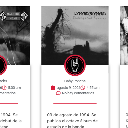
nchs
Gaby Ponchs
6
5:00 am
agosto 9, 2026
4:55 am
mentarios
No hay comentarios
 1994. Se
09 de agosto de 1994. Se
0
debut de la
publica el octavo álbum de
K
ead...
estudio de la banda...
M