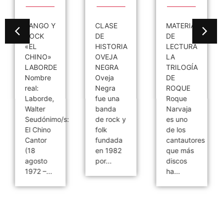
TANGO Y
CLASE
MATERIAL
ROCK
DE
DE
«EL
HISTORIA
LECTURA
CHINO»
OVEJA
LA
LABORDE
NEGRA
TRILOGÍA
Nombre
Oveja
DE
real:
Negra
ROQUE
Laborde,
fue una
Roque
Walter
banda
Narvaja
Seudónimo/s:
de rock y
es uno
El Chino
folk
de los
Cantor
fundada
cantautores
(18
en 1982
que más
agosto
por...
discos
1972 –...
ha...