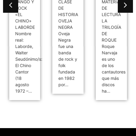
TANGO Y
CLASE
MATERIAL
ROCK
DE
DE
«EL
HISTORIA
LECTURA
CHINO»
OVEJA
LA
LABORDE
NEGRA
TRILOGÍA
Nombre
Oveja
DE
real:
Negra
ROQUE
Laborde,
fue una
Roque
Walter
banda
Narvaja
Seudónimo/s:
de rock y
es uno
El Chino
folk
de los
Cantor
fundada
cantautores
(18
en 1982
que más
agosto
por...
discos
1972 –...
ha...