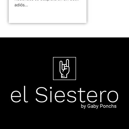
adiós...