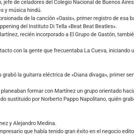
, jefe de celadores del Colegio Nacional de Buenos Aires
es y música hindú.
torsionada de la canción «Oasis», primer registro de esa 
pening del Instituto Di Tella «Beat Beat Beatles».
 Martínez, recién incorporado a El Grupo de Gastón, tambié
tacto con la gente que frecuentaba La Cueva, iniciando un
rabó la guitarra eléctrica de «Diana divaga», primer senc
 planeaban formar con Martínez un grupo orientado hacia
ndo sustituido por Norberto Pappo Napolitano, quién grab
ínez y Alejandro Medina.
mpresario que había tenido gran éxito en el negocio edit