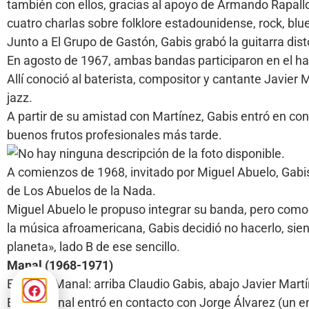
también con ellos, gracias al apoyo de Armando Rapallo
cuatro charlas sobre folklore estadounidense, rock, blu
Junto a El Grupo de Gastón, Gabis grabó la guitarra dis
En agosto de 1967, ambas bandas participaron en el hap
Allí conoció al baterista, compositor y cantante Javier
jazz.
A partir de su amistad con Martínez, Gabis entró en con
buenos frutos profesionales más tarde.
A comienzos de 1968, invitado por Miguel Abuelo, Gabis g
de Los Abuelos de la Nada.
Miguel Abuelo le propuso integrar su banda, pero como
la música afroamericana, Gabis decidió no hacerlo, sie
planeta», lado B de ese sencillo.
Manal (1968-1971)
El grupo Manal: arriba Claudio Gabis, abajo Javier Mart
El trío Manal entró en contacto con Jorge Álvarez (un e