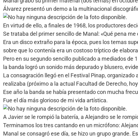
Manal grabó su primer material (dos temas) en octubr
Álvarez presentó un demo a la multinacional discográf
En virtud de ello, a finales de 1968, los productores de
Se trataba del primer sencillo de Manal: «Qué pena m
Era un disco extraño para la época, pues los temas sup
sobre que lo contenía era un costoso tríptico de elabora
Pero en su segundo sencillo publicado a mediados de 1
la banda logró un sonido más depurado y blusero, eviden
La consagración llegó en el Festival Pinap, organizado 
realizaba (próximo a la actual Facultad de Derecho, hoy
Ese año la banda se había presentado con mucha frecue
Fue el día más glorioso de mi vida artística.
A Javier se le rompió la batería, a Alejandro se le romp
Terminamos los tres cantando en un micrófono: Alejandro 
Manal se consagró ese día, se hizo un grupo grande. Ese 