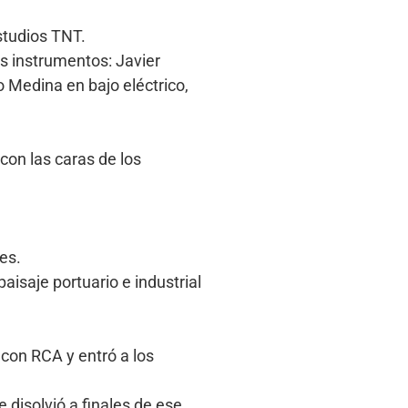
studios TNT.
os instrumentos: Javier
 Medina en bajo eléctrico,
on las caras de los
es.
isaje portuario e industrial
con RCA y entró a los
 disolvió a finales de ese