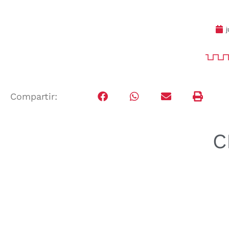
j
Compartir:
C