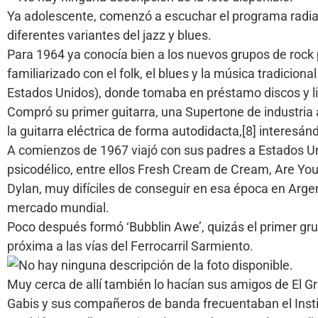
Ya adolescente, comenzó a escuchar el programa radial
diferentes variantes del jazz y blues.
Para 1964 ya conocía bien a los nuevos grupos de rock
familiarizado con el folk, el blues y la música tradicio
Estados Unidos), donde tomaba en préstamo discos y l
Compró su primer guitarra, una Supertone de industria a
la guitarra eléctrica de forma autodidacta,[8] interesá
A comienzos de 1967 viajó con sus padres a Estados Uni
psicodélico, entre ellos Fresh Cream de Cream, Are Yo
Dylan, muy difíciles de conseguir en esa época en Argen
mercado mundial.
Poco después formó ‘Bubblin Awe’, quizás el primer grup
próxima a las vías del Ferrocarril Sarmiento.
Muy cerca de allí también lo hacían sus amigos de El G
Gabis y sus compañeros de banda frecuentaban el Institu