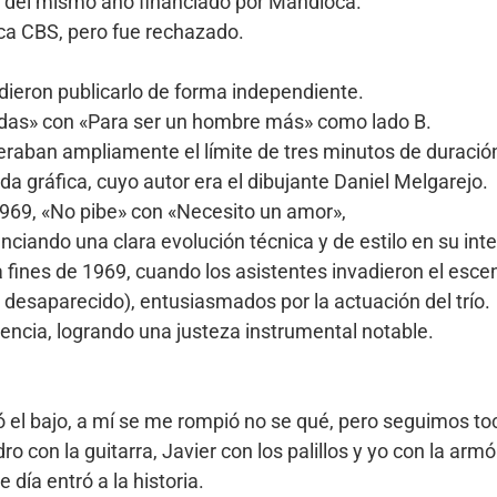
e del mismo año financiado por Mandioca.
ica CBS, pero fue rechazado.
cidieron publicarlo de forma independiente.
e das» con «Para ser un hombre más» como lado B.
eraban ampliamente el límite de tres minutos de duración
da gráfica, cuyo autor era el dibujante Daniel Melgarejo.
969, «No pibe» con «Necesito un amor»,
ciando una clara evolución técnica y de estilo en su inte
a fines de 1969, cuando los asistentes invadieron el esce
 desaparecido), entusiasmados por la actuación del trío.
ncia, logrando una justeza instrumental notable.
ió el bajo, a mí se me rompió no se qué, pero seguimos to
con la guitarra, Javier con los palillos y yo con la armó
día entró a la historia.