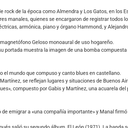
 de rock de la época como Almendra y Los Gatos, en los E
 tres manales, quienes se encargaron de registrar todos l
eléctricas, armónica, piano y órgano Hammond, y Alejandro
 un magnetófono Geloso monoaural de uso hogareño.
su portada muestra la imagen de una bomba compuesta c
todo el mundo que compuso y canto blues en castellano.
Martínez, se reflejan lugares y situaciones de Buenos Air
s», compuesto por Gabis y Martínez, una acuarela del pa
ó de emigrar a «una compañía importante» y Manal firmó 
pués salió su segundo álbum, El León (1971). La banda se