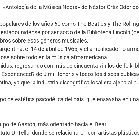
 «Antología de la Música Negra» de Néstor Ortiz Oderigo
 populares de los años 60 como The Beatles y The Rollin
nal estadounidense por ser socio de la Biblioteca Lincoln 
ibros sobre esos géneros musicales.
rgentina, el 14 de abril de 1965, y el amplificador lo ar
ndose sobre todo en la música afroamericana.
dos, regresando con más de cincuenta vinilos de folk, b
u Experienced? de Jimi Hendrix y todos los discos publi
tina, ya que la industria discográfica local era ajena al
o de estética psicodélica del país, que ensayaba en una 
rupo de Gastón, más orientado hacia el Beat.
to Di Tella, donde se relacionaron con artistas plásticos