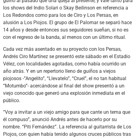
guiño al pasado que una queja al presente, y vale tanto para
los shows del Indio Solari o Skay Beilinson en referencia a
Los Redondos como para los de Ciro y Los Persas, en
alusión a Los Piojos. El grupo de El Palomar se separó hace
14 años y desde entonces sus seguidores sueñan, si no es
con el regreso de la banda, al menos con un último ritual.
Cada vez más asentado en su proyecto con los Persas,
Andrés Ciro Martínez se presentó este sábado en el Estadio
Vélez, con localidades agotadas, como había ocurrido un
año atrás. Y en un repertorio lleno de guiños a viejos
piojosos -”Angelito”, “Llevatelo”, “Cruel”, el no tan habitual
“Motumbo”- acercándose al final del show presentó a un
viejo conocido que generó una explosión inmediata en el
público.
“Voy a invitar a un viejo amigo para que cante un tema que
él compuso”, anunció Andrés antes de hacerlo por su
nombre. “Piti Fernández”. La referencia al guitarrista de Los
Piojos, con quien había tenido algunos cruces públicos tras