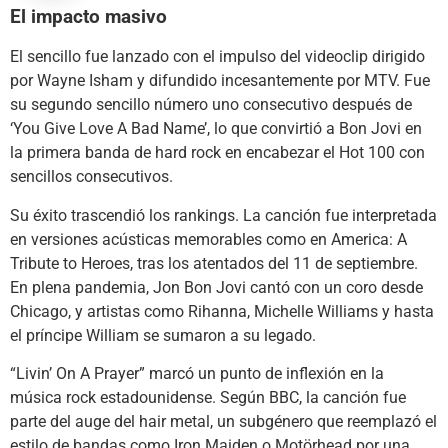
El impacto masivo
El sencillo fue lanzado con el impulso del videoclip dirigido
por Wayne Isham y difundido incesantemente por MTV. Fue
su segundo sencillo número uno consecutivo después de
‘You Give Love A Bad Name’, lo que convirtió a Bon Jovi en
la primera banda de hard rock en encabezar el Hot 100 con
sencillos consecutivos.
Su éxito trascendió los rankings. La canción fue interpretada
en versiones acústicas memorables como en America: A
Tribute to Heroes, tras los atentados del 11 de septiembre.
En plena pandemia, Jon Bon Jovi cantó con un coro desde
Chicago, y artistas como Rihanna, Michelle Williams y hasta
el príncipe William se sumaron a su legado.
“Livin’ On A Prayer” marcó un punto de inflexión en la
música rock estadounidense. Según BBC, la canción fue
parte del auge del hair metal, un subgénero que reemplazó el
estilo de bandas como Iron Maiden o Motörhead por una