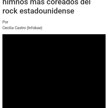
himnos más coreados del
rock estadounidense
Por
Cecilia Castro (Infobae)