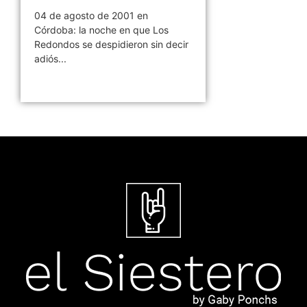
04 de agosto de 2001 en
Córdoba: la noche en que Los
Redondos se despidieron sin decir
adiós...