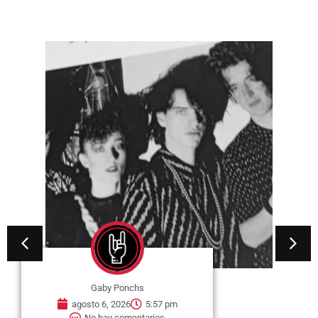
Gaby Ponchs
agosto 6, 2026
5:38 pm
No hay comentarios
04 de agosto de 2001 en
Córdoba: la noche en que Los
Redondos se despidieron sin decir
adiós...