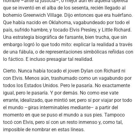
nombre –ante la justicia–, o mejor aún en aquella opereta
que se inventó en el alba de los sesenta, recién llegado al
bohemio Greenwich Village. Dijo entonces que era huérfano.
Que había nacido en Oklahoma, vagabundeado por todo el
país, sufrido hambre, y tocado Elvis Presley, y Little Richard.
Una estrategia biográfica de farsante, bien trucha, que sin
embargo logró lo que todo mito: explicar la realidad a través
de una fábula, o de representaciones simbólicas reñidas con
lo fáctico. E incluso presagiar tal realidad.
Cierto. Nunca había tocado el joven Dylan con Richard ni
con Elvis. Menos aún, trashumado como un vagabundo por
todos los Estados Unidos. Pero le pasaría. No exactamente
igual, pero le pasaría. Y por demás. No como ese vate
errante, idealizado, que mintió ser, pero sí por viajar por todo
el mundo –giras interminables mediante– a partir del
momento en que se puso el mundo a sus pies. Tampoco
tocó con Elvis, pero sí con un resto inmenso y, como tal,
imposible de nombrar en estas líneas.