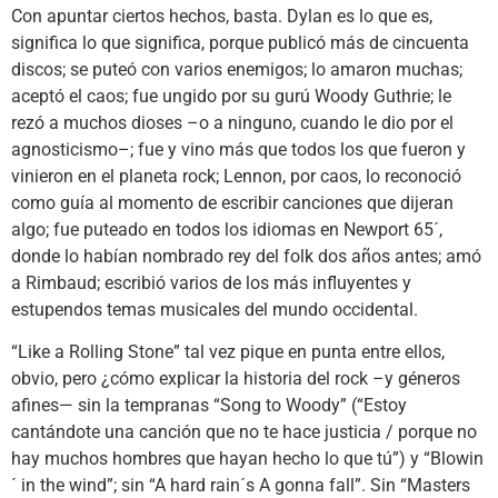
Con apuntar ciertos hechos, basta. Dylan es lo que es,
significa lo que significa, porque publicó más de cincuenta
discos; se puteó con varios enemigos; lo amaron muchas;
aceptó el caos; fue ungido por su gurú Woody Guthrie; le
rezó a muchos dioses –o a ninguno, cuando le dio por el
agnosticismo–; fue y vino más que todos los que fueron y
vinieron en el planeta rock; Lennon, por caos, lo reconoció
como guía al momento de escribir canciones que dijeran
algo; fue puteado en todos los idiomas en Newport 65´,
donde lo habían nombrado rey del folk dos años antes; amó
a Rimbaud; escribió varios de los más influyentes y
estupendos temas musicales del mundo occidental.
“Like a Rolling Stone” tal vez pique en punta entre ellos,
obvio, pero ¿cómo explicar la historia del rock –y géneros
afines— sin la tempranas “Song to Woody” (“Estoy
cantándote una canción que no te hace justicia / porque no
hay muchos hombres que hayan hecho lo que tú”) y “Blowin
´ in the wind”; sin “A hard rain´s A gonna fall”. Sin “Masters