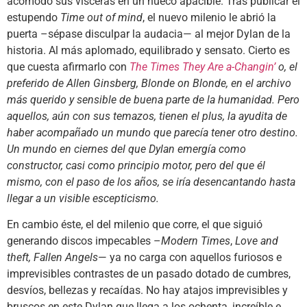
acomodó sus vísceras en un hueco apacible. Tras publicar el
estupendo
Time out of mind
, el nuevo milenio le abrió la
puerta –sépase disculpar la audacia— al mejor Dylan de la
historia. Al más aplomado, equilibrado y sensato. Cierto es
que cuesta afirmarlo con
The Times They Are a-Changin’
o, el
preferido de Allen Ginsberg
,
Blonde on Blonde
, en el archivo
más querido y sensible de buena parte de la humanidad. Pero
aquellos, aún con sus temazos, tienen el plus, la ayudita de
haber acompañado un mundo que parecía tener otro destino.
Un mundo en ciernes del que Dylan emergía como
constructor, casi como principio motor, pero del que él
mismo, con el paso de los años, se iría desencantando hasta
llegar a un visible escepticismo.
En cambio éste, el del milenio que corre, el que siguió
generando discos impecables –
Modern Times
,
Love and
theft,
Fallen Angels
— ya no carga con aquellos furiosos e
imprevisibles contrastes de un pasado dotado de cumbres,
desvíos, bellezas y recaídas. No hay atajos imprevisibles y
bruscos en este Dylan que llega a los ochenta, increíble e