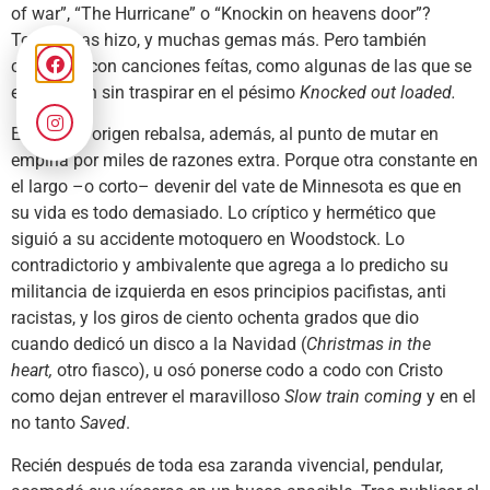
of war”, “The Hurricane” o “Knockin on heavens door”?
Todas esas hizo, y muchas gemas más. Pero también
contrastó con canciones feítas, como algunas de las que se
encuentran sin traspirar en el pésimo
Knocked out loaded.
El mito de origen rebalsa, además, al punto de mutar en
empiria por miles de razones extra. Porque otra constante en
el largo –o corto– devenir del vate de Minnesota es que en
su vida es todo demasiado. Lo críptico y hermético que
siguió a su accidente motoquero en Woodstock. Lo
contradictorio y ambivalente que agrega a lo predicho su
militancia de izquierda en esos principios pacifistas, anti
racistas, y los giros de ciento ochenta grados que dio
cuando dedicó un disco a la Navidad (
Christmas in the
heart,
otro fiasco), u osó ponerse codo a codo con Cristo
como dejan entrever el maravilloso
Slow train coming
y en el
no tanto
Saved
.
Recién después de toda esa zaranda vivencial, pendular,