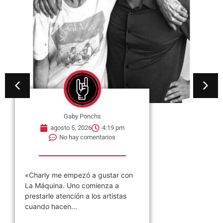
Fue Beatle por trece días y eso le
arruinó la vida: la tragedia de
Jimmie Nicol, entre el...