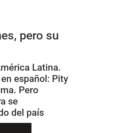
nes, pero su
América Latina.
en español: Pity
fama. Pero
ra se
do del país