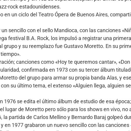
 jazz-rock estadounidenses.
bo en un ciclo del Teatro Ópera de Buenos Aires, compar
 un sencillo con el sello Mandioca, con las canciones «Ni
a festival B.A. Rock, los impulsó a registrar una primer
l grupo y su reemplazo fue Gustavo Moretto. En su prim
e tiempo».
ración; canciones como «Hoy te queremos cantar», «Don 
opularidad, confirmada en 1973 con su tercer álbum titula
Moretto del grupo para armar su propia banda Alas, y ese
a con su último tema, el extenso «Alguien llega, alguien s
n 1976 se edita el último álbum de estudio de esa época;
lugar de Moretto pero sólo para los shows en vivo, no 
la partida de Carlos Mellino y Bernardo Baraj golpeó du
 y en 1977 grabaron un nuevo sencillo con las canciones 