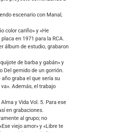
tiendo escenario con Manal,
ño color cariño» y «He
a placa en 1971 para la RCA.
er álbum de estudio, grabaron
quijote de barba y gabán» y
do Del gemido de un gorrión.
 año graba el que sería su
e va». Además, el trabajo
 Alma y Vida Vol. 5. Para ese
así en grabaciones.
ramente al grupo; no
«Ese viejo amor» y «Libre te