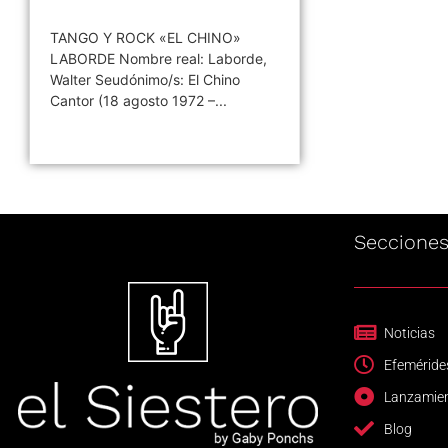
TANGO Y ROCK «EL CHINO»
LABORDE Nombre real: Laborde,
Walter Seudónimo/s: El Chino
Cantor (18 agosto 1972 –...
Seccione
Noticias
Efeméride
Lanzamie
Blog