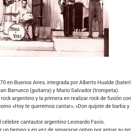
0 en Buenos Aires, integrada por Alberto Hualde (batería
 Juan Barrueco (guitarra) y Mario Salvador (trompeta).
ock argentino y la primera en realizar rock de fusión co
como «Hoy te queremos cantar», «Don quijote de barba y
célebre cantautor argentino Leonardo Favio.
or un tiempo y en vez de separarse,optan por armar su 