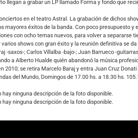
o llegan a grabar un LP llamado Forma y fondo que recié
conciertos en el teatro Astral. La grabación de dichos s
los mayores éxitos de la banda. Con poco presupuesto y e
iones con ocho temas nuevos, para volver a separarse t
rios shows con gran éxito y la reunión definitiva se da 
aj -saxos-; Carlos Villalba -bajo-; Juan Barrueco -guitarra
zando a Alberto Hualde quién abandonó la música profes
 2010; se retira Marcelo Baraj y entra Juan Cruz Donati e
Bandas del Mundo, Domingos de 17.00 hs. a 18.30 hs. 10