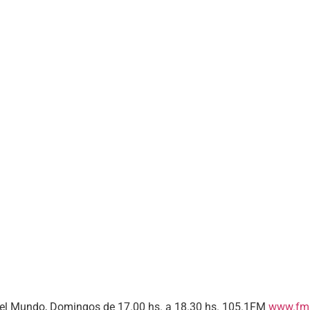
 del Mundo, Domingos de 17.00 hs. a 18.30 hs. 105.1FM
www.fms