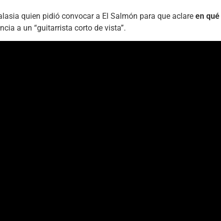
alasia quien pidió convocar a El Salmón para que aclare
en qué 
cia a un “guitarrista corto de vista”.