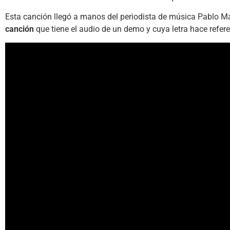
Esta canción llegó a manos del periodista de música Pablo M
canción
que tiene el audio de un demo y cuya letra hace referen