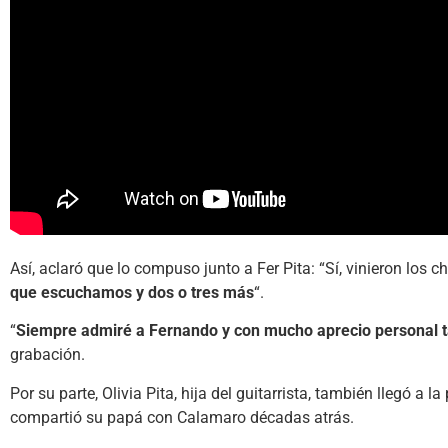
Así, aclaró que lo compuso junto a Fer Pita: “Sí, vinieron los 
que escuchamos y dos o tres más
“.
“
Siempre admiré a Fernando y con mucho aprecio personal 
grabación.
Por su parte, Olivia Pita, hija del guitarrista, también llegó a
compartió su papá con Calamaro décadas atrás.