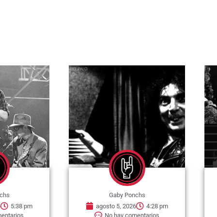
chs
Gaby Ponchs
6
5:38 pm
agosto 5, 2026
4:28 pm
entarios
No hay comentarios