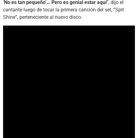
‘
No es tan pequeño’… Pero es genial estar aquí
”, dijo el
cantante luego de tocar la primera canción del set, “Spit
Shine”, perteneciente al nuevo disco.