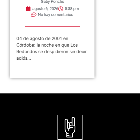
Gaby Ponchs
agosto 6, 2026
5:38 pm
No hay comentarios
04 de agosto de 2001 en
Córdoba: la noche en que Los
Redondos se despidieron sin decir
adiós...