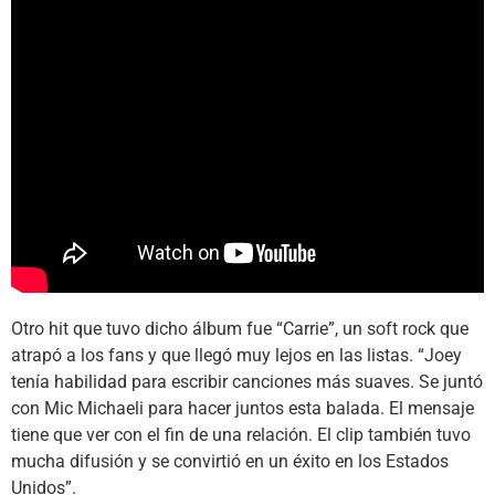
Otro hit que tuvo dicho álbum fue “Carrie”, un soft rock que
atrapó a los fans y que llegó muy lejos en las listas. “Joey
tenía habilidad para escribir canciones más suaves. Se juntó
con Mic Michaeli para hacer juntos esta balada. El mensaje
tiene que ver con el fin de una relación. El clip también tuvo
mucha difusión y se convirtió en un éxito en los Estados
Unidos”.