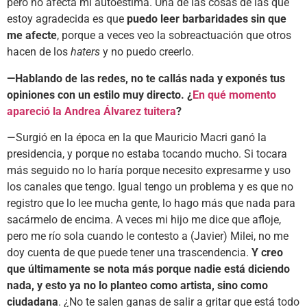
pero no afecta mi autoestima. Una de las cosas de las que
estoy agradecida es que
puedo leer barbaridades sin que
me afecte
, porque a veces veo la sobreactuación que otros
hacen de los
haters
y no puedo creerlo.
—Hablando de las redes, no te callás nada y exponés tus
opiniones con un estilo muy directo. ¿
En qué momento
apareció la Andrea Álvarez tuitera
?
—Surgió en la época en la que Mauricio Macri ganó la
presidencia, y porque no estaba tocando mucho. Si tocara
más seguido no lo haría porque necesito expresarme y uso
los canales que tengo. Igual tengo un problema y es que no
registro que lo lee mucha gente, lo hago más que nada para
sacármelo de encima. A veces mi hijo me dice que afloje,
pero me río sola cuando le contesto a (Javier) Milei, no me
doy cuenta de que puede tener una trascendencia.
Y creo
que últimamente se nota más porque nadie está diciendo
nada, y esto ya no lo planteo como artista, sino como
ciudadana
. ¿No te salen ganas de salir a gritar que está todo