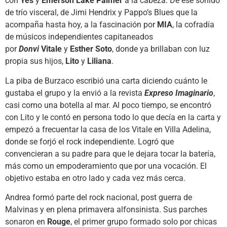
con
Yes
y
Emerson Lake Palmer
a la cabeza. De ese sonido
de trío visceral, de Jimi Hendrix y Pappo’s Blues que la
acompaña hasta hoy, a la fascinación por
MIA
, la cofradía
de músicos independientes capitaneados
por
Donvi
Vitale
y
Esther Soto
, donde ya brillaban con luz
propia sus hijos,
Lito
y
Liliana
.
La piba de Burzaco escribió una carta diciendo cuánto le
gustaba el grupo y la envió a la revista
Expreso Imaginario
,
casi como una botella al mar. Al poco tiempo, se encontró
con Lito y le contó en persona todo lo que decía en la carta y
empezó a frecuentar la casa de los Vitale en Villa Adelina,
donde se forjó el rock independiente. Logró que
convencieran a su padre para que le dejara tocar la batería,
más como un empoderamiento que por una vocación. El
objetivo estaba en otro lado y cada vez más cerca.
Andrea formó parte del rock nacional, post guerra de
Malvinas y en plena primavera alfonsinista. Sus parches
sonaron en
Rouge
, el primer grupo formado solo por chicas