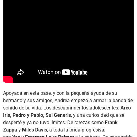
Apoyada en esta base, y con la pequeña ayuda de su
hermano y sus amigos, Andrea empezó a armar la banda de
sonido de su vida. Los descubrimientos adolescentes.
Arco
Iris, Pedro y Pablo, Sui Generis
, y una curiosidad que se
despertó y ya no tuvo límites. De rarezas como
Frank
Zappa
y
Miles Davis
, a toda la onda progresiva,