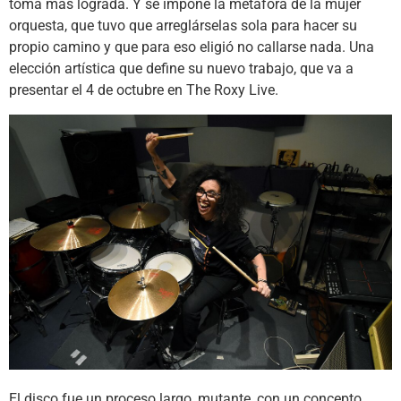
toma más lograda. Y se impone la metáfora de la mujer
orquesta, que tuvo que arreglárselas sola para hacer su
propio camino y que para eso eligió no callarse nada. Una
elección artística que define su nuevo trabajo, que va a
presentar el 4 de octubre en The Roxy Live.
El disco fue un proceso largo, mutante, con un concepto