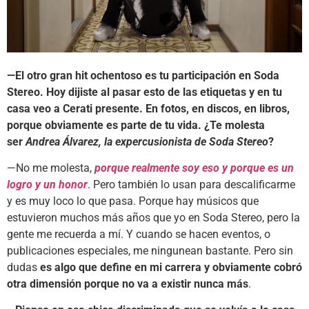
—El otro gran hit ochentoso es tu participación en Soda
Stereo. Hoy dijiste al pasar esto de las etiquetas y en tu
casa veo a Cerati presente. En fotos, en discos, en libros,
porque obviamente es parte de tu vida. ¿Te molesta
ser
Andrea Álvarez, la expercusionista de Soda Stereo
?
—No me molesta,
porque realmente soy eso y porque es un
logro y un honor
. Pero también lo usan para descalificarme
y es muy loco lo que pasa. Porque hay músicos que
estuvieron muchos más años que yo en Soda Stereo, pero la
gente me recuerda a mí. Y cuando se hacen eventos, o
publicaciones especiales, me ningunean bastante. Pero sin
dudas
es algo que define en mi carrera y obviamente cobró
otra dimensión porque no va a existir nunca más
.