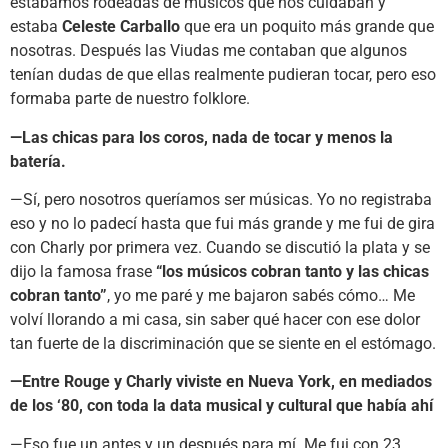
estábamos rodeadas de músicos que nos cuidaban y
estaba
Celeste Carballo
que era un poquito más grande que
nosotras. Después las Viudas me contaban que algunos
tenían dudas de que ellas realmente pudieran tocar, pero eso
formaba parte de nuestro folklore.
—Las chicas para los coros, nada de tocar y menos la
batería.
—Sí, pero nosotros queríamos ser músicas. Yo no registraba
eso y no lo padecí hasta que fui más grande y me fui de gira
con Charly por primera vez. Cuando se discutió la plata y se
dijo la famosa frase
“los músicos cobran tanto y las chicas
cobran tanto”
, yo me paré y me bajaron sabés cómo… Me
volví llorando a mi casa, sin saber qué hacer con ese dolor
tan fuerte de la discriminación que se siente en el estómago.
—Entre Rouge y Charly viviste en Nueva York, en mediados
de los ‘80, con toda la data musical y cultural que había ahí
—Eso fue un antes y un después para mí. Me fui con 23,