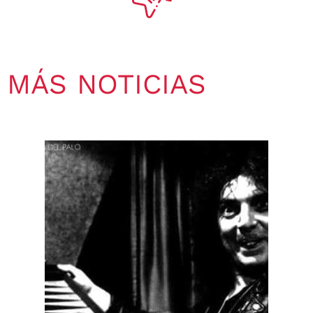
MÁS NOTICIAS
Gaby Ponchs
agosto 5, 2026
4:19 pm
No hay comentarios
«Charly me empezó a gustar con
La Máquina. Uno comienza a
prestarle atención a los artistas
cuando hacen...