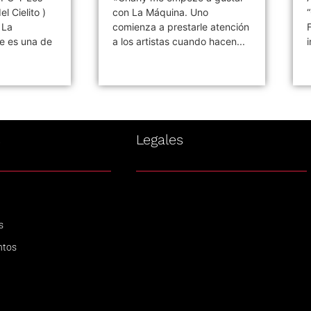
el Cielito )
con La Máquina. Uno
 La
comienza a prestarle atención
e es una de
a los artistas cuando hacen...
s
Legales
s
ntos