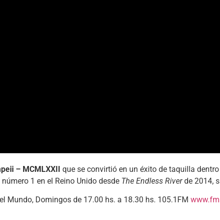
mpeii – MCMLXXII
que se convirtió en un éxito de taquilla dentro
m número 1 en el Reino Unido desde
The Endless River
de 2014, s
 del Mundo, Domingos de 17.00 hs. a 18.30 hs. 105.1FM
www.fms