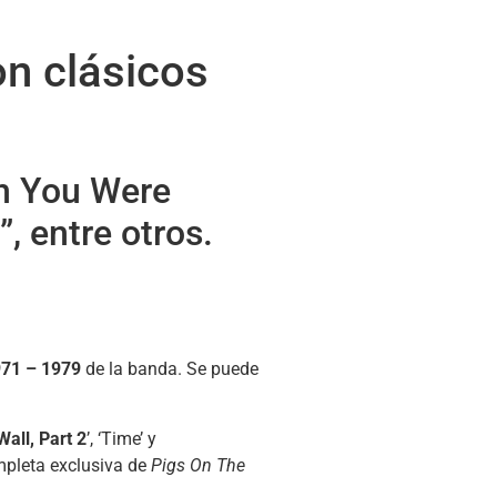
on clásicos
ish You Were
, entre otros.
71 – 1979
de la banda. Se puede
Wall, Part 2
’, ‘Time’ y
mpleta exclusiva de
Pigs On The