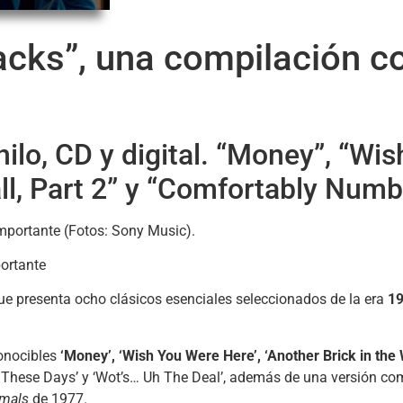
acks”, una compilación c
inilo, CD y digital. “Money”, “W
ll, Part 2” y “Comfortably Numb”
portante
que presenta ocho clásicos esenciales seleccionados de la era
19
conocibles
‘Money’, ‘Wish You Were Here’, ‘Another Brick in the 
 These Days’ y ‘Wot’s… Uh The Deal’, además de una versión co
mals
de 1977.