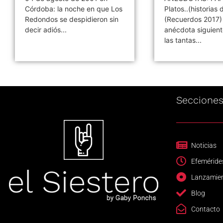
Córdoba: la noche en que Los
Platos..(historias d
Redondos se despidieron sin
(Recuerdos 2017)
decir adiós...
anécdota siguient
las tantas...
Seccione
Noticias
Efeméride
Lanzamie
Blog
Contacto