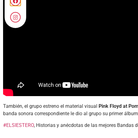
También, el grupo estreno el material visual
Pink Floyd at Po
banda sonora correspondiente le dio al grupo su primer álbu
#ELSIESTERO
, Historias y anécdotas de las mejores Bandas