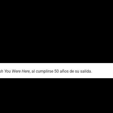
sh You Were Here
, al cumplirse 50 años de su salida.