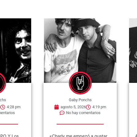
chs
Gaby Ponchs
6
4:28 pm
agosto 5, 2026
4:19 pm
entarios
No hay comentarios
PO Y Los
«Charly me empezó a gustar