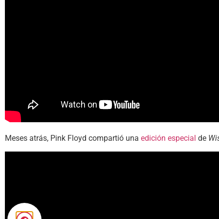
Meses atrás, Pink Floyd compartió una
edición especial
de
Wi