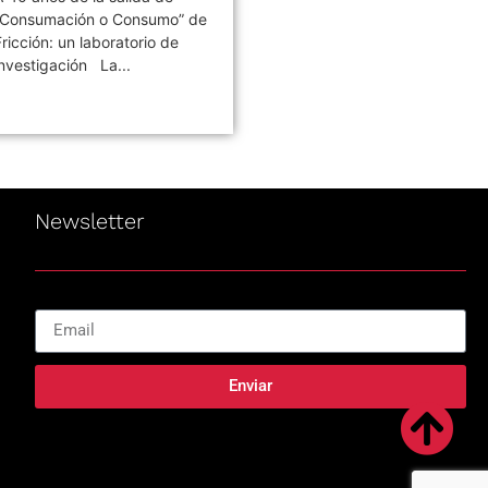
“Consumación o Consumo” de
Córdoba: la noche en que
Fricción: un laboratorio de
Redondos se despidieron 
investigación La...
decir adiós...
Newsletter
Enviar