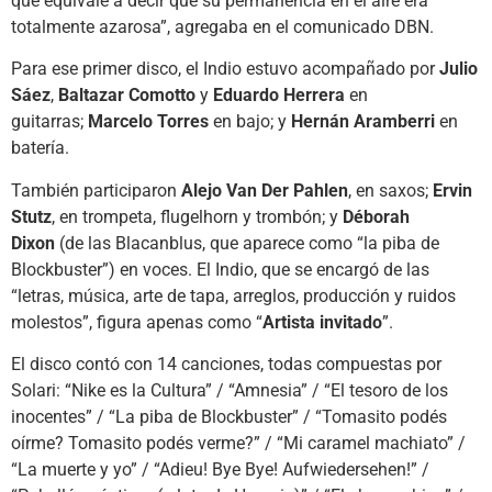
que equivale a decir que su permanencia en el aire era
totalmente azarosa”, agregaba en el comunicado DBN.
Para ese primer disco, el Indio estuvo acompañado por
Julio
Sáez
,
Baltazar Comotto
y
Eduardo Herrera
en
guitarras;
Marcelo Torres
en bajo; y
Hernán Aramberri
en
batería.
También participaron
Alejo Van Der Pahlen
, en saxos;
Ervin
Stutz
, en trompeta, flugelhorn y trombón; y
Déborah
Dixon
(de las Blacanblus, que aparece como “la piba de
Blockbuster”) en voces. El Indio, que se encargó de las
“letras, música, arte de tapa, arreglos, producción y ruidos
molestos”, figura apenas como “
Artista invitado
”.
El disco contó con 14 canciones, todas compuestas por
Solari: “Nike es la Cultura” / “Amnesia” / “El tesoro de los
inocentes” / “La piba de Blockbuster” / “Tomasito podés
oírme? Tomasito podés verme?” / “Mi caramel machiato” /
“La muerte y yo” / “Adieu! Bye Bye! Aufwiedersehen!” /