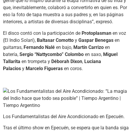
gente que lo inspiró durante la etapa formativa de su vida y
que, inevitablemente, colaboró a convertirlo en quien es. Por
eso la foto de tapa muestra a sus padres y, en las páginas
interiores, a artistas de diversas disciplinas”, expresó.
El disco contó con la participación de
Protoplasman
en voz
(El Indio Solari),
Baltasar Comotto
y
Gaspar Benegas
en
guitarras,
Fernando Nalé
en bajo,
Martín Carrizo
en
batería,
Sergio “Nattycombo” Colombo
en saxo,
Miguel
Tallarita
en trompeta y
Déborah Dixon
,
Luciana
Palacios
y
Marcelo Figueras
en coros.
Los Fundamentalistas del Aire Acondicionado en Epecuén.
Tras el último show en Epecuén, se espera que la banda siga