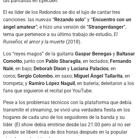
las pantallas en Epecuén.
El ex líder de los Redondos se dio el lujo de cantar tres
canciones: las nuevas “
Rezando solo
” y “
Encuentro con un
ángel amateur
”; e hizo una versión de “
Strangerdanger
”,
tema que pertenece a su último trabajo de estudio,
El
Ruiseñor, el amor y la muerte
(2018).
Los “reyes magos” de la guitarra
Gaspar Benegas
y
Baltasar
Comotto
, junto con
Pablo Sbaraglia
, en teclados;
Fernando
Nalé
, en bajo;
Deborah Dixon
y
Luciana Palacios
, en
coros;
Sergio Colombo
, en saxo;
Miguel Ángel Tallarita
, en
trompeta; y
Ramiro López Naguil
, en batería; deleitaron a los
fans que siguieron el recital por YouTube.
Pese a los problemas técnicos con la plataforma que debía
transmitir el
streaming
, se vivió una verdadera fiesta en los
hogares de cada uno de los seguidores de la banda y su
líder. (El show debía emitirse desde las 21:00 pero al no ser
posible se liberó más de dos horas después en la popular