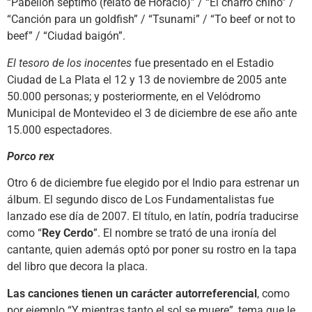
“Pabellón séptimo (relato de Horacio)” / “El charro chino” /
“Canción para un goldfish” / “Tsunami” / “To beef or not to
beef” / “Ciudad baigón”.
El tesoro de los inocentes
fue presentado en el Estadio
Ciudad de La Plata el 12 y 13 de noviembre de 2005 ante
50.000 personas; y posteriormente, en el Velódromo
Municipal de Montevideo el 3 de diciembre de ese año ante
15.000 espectadores.
Porco rex
Otro 6 de diciembre fue elegido por el Indio para estrenar un
álbum. El segundo disco de Los Fundamentalistas fue
lanzado ese día de 2007. El título, en latín, podría traducirse
como “
Rey Cerdo
”. El nombre se trató de una ironía del
cantante, quien además optó por poner su rostro en la tapa
del libro que decora la placa.
Las canciones tienen un carácter autorreferencial
, como
por ejemplo “Y mientras tanto el sol se muere”, tema que le