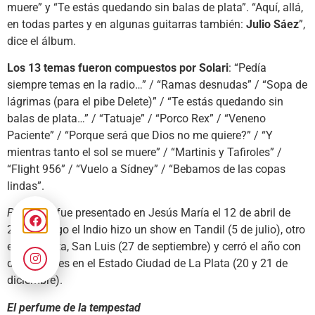
muere” y “Te estás quedando sin balas de plata”. “Aquí, allá,
en todas partes y en algunas guitarras también:
Julio Sáez
”,
dice el álbum.
Los 13 temas fueron compuestos por Solari
: “Pedía
siempre temas en la radio…” / “Ramas desnudas” / “Sopa de
lágrimas (para el pibe Delete)” / “Te estás quedando sin
balas de plata…” / “Tatuaje” / “Porco Rex” / “Veneno
Paciente” / “Porque será que Dios no me quiere?” / “Y
mientras tanto el sol se muere” / “Martinis y Tafiroles” /
“Flight 956” / “Vuelo a Sídney” / “Bebamos de las copas
lindas”.
Porco rex
fue presentado en Jesús María el 12 de abril de
2008. Luego el Indio hizo un show en Tandil (5 de julio), otro
en La Punta, San Luis (27 de septiembre) y cerró el año con
dos recitales en el Estado Ciudad de La Plata (20 y 21 de
diciembre).
El perfume de la tempestad