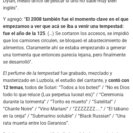
Dylan, medio difícil de pescar si uno no sabe muy bien
inglés”.
Y agregó: “
El 2008 también fue el momento clave en el que
empezamos a ver que acá se iba a venir una tempestad:
fue el año de la 125
. (…) Se cortaron los accesos, se impidió
que los camiones circulen, se bloqueó el abastecimiento de
alimentos. Claramente ahí se estaba empezando a generar
una tormenta que entonces parecía lejana, pero finalmente
se desarrolló”.
El perfume de la tempestad
fue grabado, mezclado y
masterizado en Luzbola, el estudio del cantante, y
contó con
12 temas
, todos de Solari: “Todos a los botes!” / “No es Dios
todo lo que reluce (Lux perpetua luceat eis)” / “Ceremonia
durante la tormenta” / “Torito es muerto” / “Satelital” /
“Chante Noire” / “Vino Mariani” / “ZZZZZZZ…..” / “El tábano
en la oreja” / “Submarino soluble” / “Black Russian” / “Una
rata muerta entre los Geranios”.