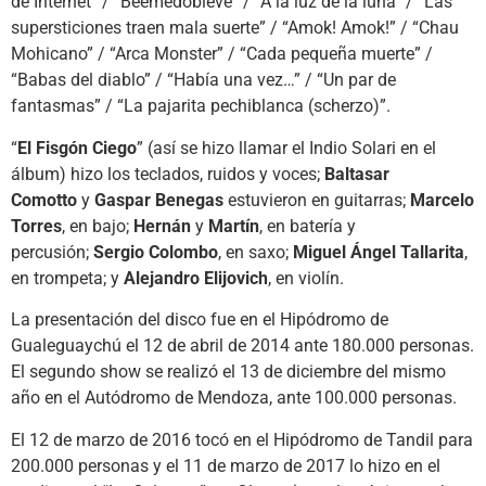
de Internet” / “Beemedobleve” / “A la luz de la luna” / “Las
supersticiones traen mala suerte” / “Amok! Amok!” / “Chau
Mohicano” / “Arca Monster” / “Cada pequeña muerte” /
“Babas del diablo” / “Había una vez…” / “Un par de
fantasmas” / “La pajarita pechiblanca (scherzo)”.
“
El Fisgón Ciego
” (así se hizo llamar el Indio Solari en el
álbum) hizo los teclados, ruidos y voces;
Baltasar
Comotto
y
Gaspar Benegas
estuvieron en guitarras;
Marcelo
Torres
, en bajo;
Hernán
y
Martín
, en batería y
percusión;
Sergio Colombo
, en saxo;
Miguel Ángel Tallarita
,
en trompeta; y
Alejandro Elijovich
, en violín.
La presentación del disco fue en el Hipódromo de
Gualeguaychú el 12 de abril de 2014 ante 180.000 personas.
El segundo show se realizó el 13 de diciembre del mismo
año en el Autódromo de Mendoza, ante 100.000 personas.
El 12 de marzo de 2016 tocó en el Hipódromo de Tandil para
200.000 personas y el 11 de marzo de 2017 lo hizo en el