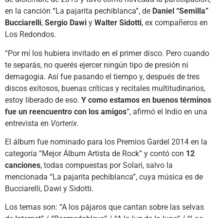
en la canción “La pajarita pechiblanca”, de
Daniel “Semilla”
Bucciarelli
,
Sergio Dawi
y
Walter Sidotti
, ex compañeros en
Los Redondos.
“Por mí los hubiera invitado en el primer disco. Pero cuando
te separás, no querés ejercer ningún tipo de presión ni
demagogia. Así fue pasando el tiempo y, después de tres
discos exitosos, buenas críticas y recitales multitudinarios,
estoy liberado de eso.
Y como estamos en buenos términos
fue un reencuentro con los amigos
”, afirmó el Indio en una
entrevista en
Vorterix
.
El álbum fue nominado para los Premios Gardel 2014 en la
categoría “Mejor Álbum Artista de Rock” y contó con
12
canciones
, todas compuestas por Solari, salvo la
mencionada “La pajarita pechiblanca”, cuya música es de
Bucciarelli, Dawi y Sidotti.
Los temas son: “A los pájaros que cantan sobre las selvas