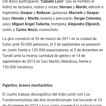
Del disco participaron “
Caballo Loco
” (así se nombró el
Indio) en teclados, ruidos y voces;
Hernán
y
Martín
, edición e
ingeniería;
Gaspar
y
Baltasar
, guitarras;
Marcelo
y
Gaspar
,
bajo;
Hernán
y
Martín
, batería y percusión;
Sergio Colombo
,
saxo;
Miguel Ángel Tallarita
, trompeta;
Alejandro Elijovich
,
violín; y
Carlos Nozzi
, violonchelo.
La gira comenzó el 26 de marzo de 2011 en la ciudad de
Salta ante 50.000 personas, el 3 de septiembre se presentó
en Junín frente a 120.000 espectadores, el 3 de diciembre en
Tandil ante la misma cantidad de gente y el 14 de
septiembre de 2013 en San Martín, Mendoza, frente a
150.000 fanáticos.
Pajaritos, bravos muchachitos
El cuarto trabajo discográfico del Indio junto con Los
Fundamentalistas del Aire Acondicionado fue lanzado el 10
de diciembre de 2013 y tuvo como novedad la participación,