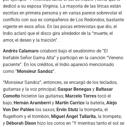
dedicó a su esposa Virginia. La mayoría de las líricas están
escritas en primera persona y en varias parece sobrevolar el
conflicto con sus ex compañeros de Los Redondos, bastante
vigente en esos años. En las pocas entrevistas que dio, el
Indio aclaró que el disco gira alrededor de la “muerte, el
amor, el deseo y la traición”.
Andrés Calamaro
colaboró bajo el seudónimo de “El
Inefable Señor Gama Alta” y participó en la canción “Veneno
paciente”. En los créditos, el Indio apareció mencionado
como “
Monsieur Sandoz
”.
“Monsieur Sandoz”, entonces, se encargó de los teclados,
guitarras y la voz principal;
Gaspar Benegas
y
Baltasar
Comotto
hicieron las guitarras;
Marcelo Torres
tocó el
bajo;
Hernán Aramberri
y
Martín Carrizo
la batería,
Alejo
Von Der Pahlen
los saxos;
Ervin Stutz
la trompeta, el
flugelhorn y el trombón;
Miguel Ángel Tallarita
, la trompeta;
y
Déborah Dixon
hizo los coros en “Y mientras tanto el sol se