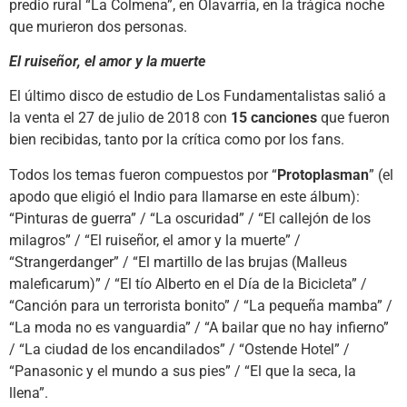
predio rural “La Colmena”, en Olavarría, en la trágica noche
que murieron dos personas.
El ruiseñor, el amor y la muerte
El último disco de estudio de Los Fundamentalistas salió a
la venta el 27 de julio de 2018 con
15 canciones
que fueron
bien recibidas, tanto por la crítica como por los fans.
Todos los temas fueron compuestos por “
Protoplasman
” (el
apodo que eligió el Indio para llamarse en este álbum):
“Pinturas de guerra” / “La oscuridad” / “El callejón de los
milagros” / “El ruiseñor, el amor y la muerte” /
“Strangerdanger” / “El martillo de las brujas (Malleus
maleficarum)” / “El tío Alberto en el Día de la Bicicleta” /
“Canción para un terrorista bonito” / “La pequeña mamba” /
“La moda no es vanguardia” / “A bailar que no hay infierno”
/ “La ciudad de los encandilados” / “Ostende Hotel” /
“Panasonic y el mundo a sus pies” / “El que la seca, la
llena”.