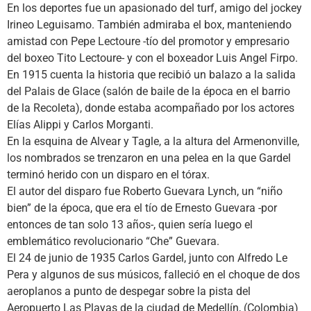
En los deportes fue un apasionado del turf, amigo del jockey
Irineo Leguisamo. También admiraba el box, manteniendo
amistad con Pepe Lectoure -tío del promotor y empresario
del boxeo Tito Lectoure- y con el boxeador Luis Angel Firpo.
En 1915 cuenta la historia que recibió un balazo a la salida
del Palais de Glace (salón de baile de la época en el barrio
de la Recoleta), donde estaba acompañado por los actores
Elías Alippi y Carlos Morganti.
En la esquina de Alvear y Tagle, a la altura del Armenonville,
los nombrados se trenzaron en una pelea en la que Gardel
terminó herido con un disparo en el tórax.
El autor del disparo fue Roberto Guevara Lynch, un “niño
bien” de la época, que era el tío de Ernesto Guevara -por
entonces de tan solo 13 años-, quien sería luego el
emblemático revolucionario “Che” Guevara.
El 24 de junio de 1935 Carlos Gardel, junto con Alfredo Le
Pera y algunos de sus músicos, falleció en el choque de dos
aeroplanos a punto de despegar sobre la pista del
Aeropuerto Las Playas de la ciudad de Medellín, (Colombia)