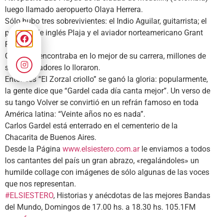
luego llamado aeropuerto Olaya Herrera.
Sólo hubo tres sobrevivientes: el Indio Aguilar, guitarrista; el
profesor de inglés Plaja y el aviador norteamericano Grant
Flynt.
Gardel se encontraba en lo mejor de su carrera, millones de
sus admiradores lo lloraron.
Entonces “El Zorzal criollo” se ganó la gloria: popularmente,
la gente dice que “Gardel cada día canta mejor”. Un verso de
su tango Volver se convirtió en un refrán famoso en toda
América latina: “Veinte años no es nada”.
Carlos Gardel está enterrado en el cementerio de la
Chacarita de Buenos Aires.
Desde la Página
www.elsiestero.com.ar
le enviamos a todos
los cantantes del país un gran abrazo, «regalándoles» un
humilde collage con imágenes de sólo algunas de las voces
que nos representan.
#ELSIESTERO
, Historias y anécdotas de las mejores Bandas
del Mundo, Domingos de 17.00 hs. a 18.30 hs. 105.1FM