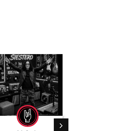
Gaby Ponchs
agosto 5, 2026
4:19 
No hay comentarios
«Charly me empezó a gus
con La Máquina. Uno
comienza a prestarle aten
a los artistas cuando hacen