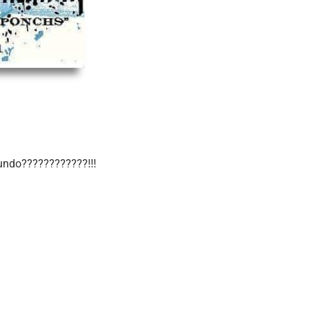
undo????????????!!!