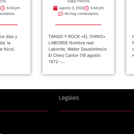
chs
Gaby Ponchs
6
6:04 pm
agosto 3, 2026
5:44 pm
entarios
No hay comentarios
ce días y
TANGO Y ROCK «EL CHINO»
da: la
LABORDE Nombre real:
e Nicol,
Laborde, Walter Seudónimo/s:
El Chino Cantor (18 agosto
1972 –...
s
Legales