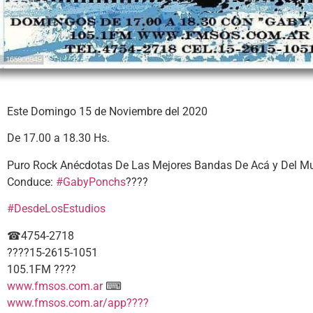
Este Domingo 15 de Noviembre del 2020
De 17.00 a 18.30 Hs.
Puro Rock Anécdotas De Las Mejores Bandas De Acá y Del M
Conduce:
#GabyPonchs
????
#DesdeLosEstudios
☎4754-2718
????15-2615-1051
105.1FM ????
www.fmsos.com.ar
⌨
www.fmsos.com.ar/app????