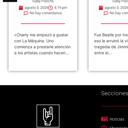
Gaby Ponchs
Gaby Pon
agosto 5, 2026
4:19 pm
agosto 3, 202
No hay comentarios
No hay com
«Charly me empezó a gustar
Fue Beatle por tre
con La Máquina. Uno
eso le arruinó la vi
comienza a prestarle atención
tragedia de Jimmi
a los artistas cuando hacen...
entre el...
Seccione
Noticias