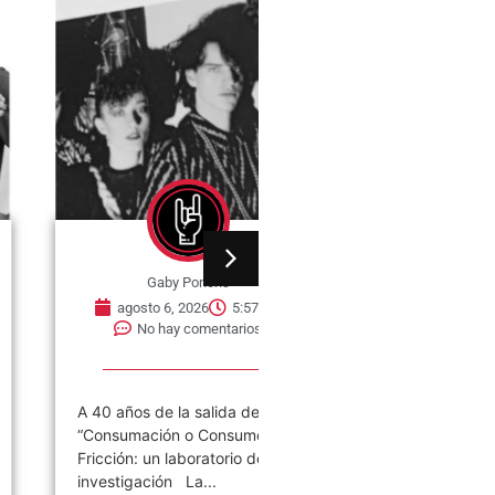
Gaby Ponchs
Gaby Ponchs
agosto 6, 2026
5:57 pm
agosto 6, 2026
5:38 
No hay comentarios
No hay comentarios
A 40 años de la salida de
04 de agosto de 2001 en
“Consumación o Consumo” de
Córdoba: la noche en que
Fricción: un laboratorio de
Redondos se despidieron 
investigación La...
decir adiós...