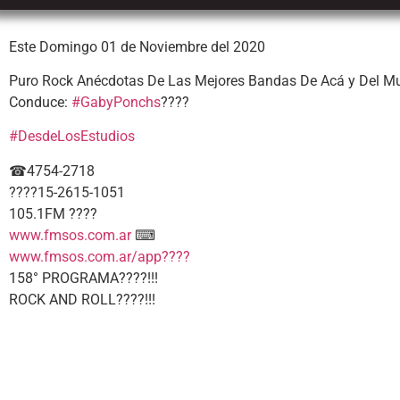
Este Domingo 01 de Noviembre del 2020
Puro Rock Anécdotas De Las Mejores Bandas De Acá y Del M
Conduce:
#GabyPonchs
????
#DesdeLosEstudios
☎4754-2718
????15-2615-1051
105.1FM ????
www.fmsos.com.ar
⌨
www.fmsos.com.ar/app????
158° PROGRAMA????!!!
ROCK AND ROLL????!!!