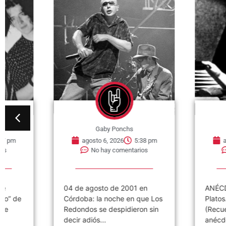
Gaby Ponchs
Gaby Pon
agosto 6, 2026
5:38 pm
agosto 5, 202
No hay comentarios
No hay com
04 de agosto de 2001 en
ANÉCDOTAS: PAP
Córdoba: la noche en que Los
Platos..(historias d
Redondos se despidieron sin
(Recuerdos 2017)
decir adiós...
anécdota siguient