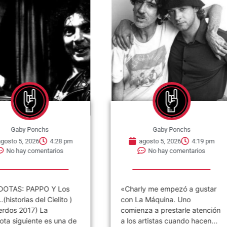
chs
Gaby Ponchs
6
4:28 pm
agosto 5, 2026
4:19 pm
entarios
No hay comentarios
PO Y Los
«Charly me empezó a gustar
el Cielito )
con La Máquina. Uno
 La
comienza a prestarle atención
e es una de
a los artistas cuando hacen...