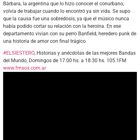
Bárbara, la argentina que lo hizo conocer el conurbano,
volvía de trabajar cuando lo encontró ya sin vida. Se supo
que la causa fue una sobredosis, ya que el músico nunca
había podido cortar su relación con la heroína. En ese
departamento vivían con su perro Banfield, heredero punk de
una historia de amor con final trágico.
#ELSIESTERO
, Historias y anécdotas de las mejores Bandas
del Mundo, Domingos de 17.00 hs. a 18.30 hs. 105.1FM
www.fmsos.com.ar