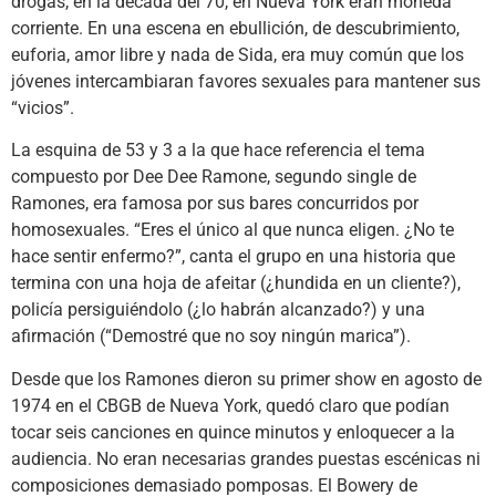
drogas, en la década del 70, en Nueva York eran moneda
corriente. En una escena en ebullición, de descubrimiento,
euforia, amor libre y nada de Sida, era muy común que los
jóvenes intercambiaran favores sexuales para mantener sus
“vicios”.
La esquina de 53 y 3 a la que hace referencia el tema
compuesto por Dee Dee Ramone, segundo single de
Ramones, era famosa por sus bares concurridos por
homosexuales. “Eres el único al que nunca eligen. ¿No te
hace sentir enfermo?”, canta el grupo en una historia que
termina con una hoja de afeitar (¿hundida en un cliente?),
policía persiguiéndolo (¿lo habrán alcanzado?) y una
afirmación (“Demostré que no soy ningún marica”).
Desde que los Ramones dieron su primer show en agosto de
1974 en el CBGB de Nueva York, quedó claro que podían
tocar seis canciones en quince minutos y enloquecer a la
audiencia. No eran necesarias grandes puestas escénicas ni
composiciones demasiado pomposas. El Bowery de