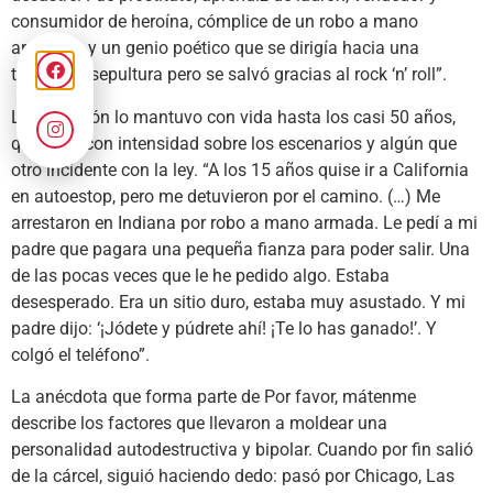
consumidor de heroína, cómplice de un robo a mano
armada… y un genio poético que se dirigía hacia una
temprana sepultura pero se salvó gracias al rock ‘n’ roll”.
La salvación lo mantuvo con vida hasta los casi 50 años,
que vivió con intensidad sobre los escenarios y algún que
otro incidente con la ley. “A los 15 años quise ir a California
en autoestop, pero me detuvieron por el camino. (…) Me
arrestaron en Indiana por robo a mano armada. Le pedí a mi
padre que pagara una pequeña fianza para poder salir. Una
de las pocas veces que le he pedido algo. Estaba
desesperado. Era un sitio duro, estaba muy asustado. Y mi
padre dijo: ‘¡Jódete y púdrete ahí! ¡Te lo has ganado!’. Y
colgó el teléfono”.
La anécdota que forma parte de Por favor, mátenme
describe los factores que llevaron a moldear una
personalidad autodestructiva y bipolar. Cuando por fin salió
de la cárcel, siguió haciendo dedo: pasó por Chicago, Las