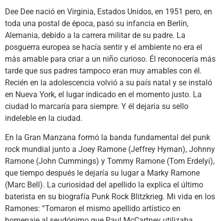
Dee Dee nació en Virginia, Estados Unidos, en 1951 pero, en
toda una postal de época, pasó su infancia en Berlín,
Alemania, debido a la carrera militar de su padre. La
posguerra europea se hacía sentir y el ambiente no era el
más amable para criar a un niño curioso. Él reconocería más
tarde que sus padres tampoco eran muy amables con él.
Recién en la adolescencia volvió a su país natal y se instaló
en Nueva York, el lugar indicado en el momento justo. La
ciudad lo marcaría para siempre. Y él dejaría su sello
indeleble en la ciudad.
En la Gran Manzana formó la banda fundamental del punk
rock mundial junto a Joey Ramone (Jeffrey Hyman), Johnny
Ramone (John Cummings) y Tommy Ramone (Tom Erdelyi),
que tiempo después le dejaría su lugar a Marky Ramone
(Marc Bell). La curiosidad del apellido la explica el último
baterista en su biografía Punk Rock Blitzkrieg. Mi vida en los
Ramones: “Tomaron el mismo apellido artístico en
homenaje al seudónimo que Paul McCartney utilizaba