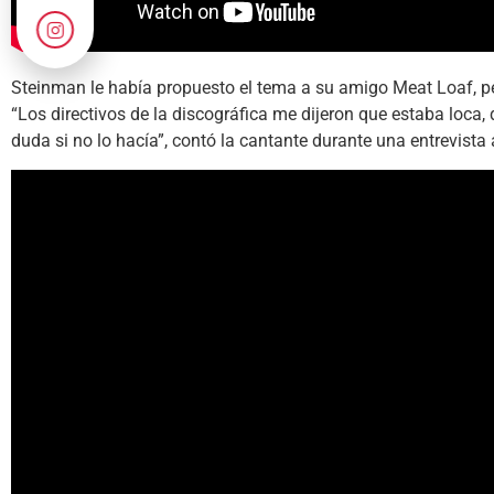
Steinman le había propuesto el tema a su amigo Meat Loaf, pe
“Los directivos de la discográfica me dijeron que estaba loca,
duda si no lo hacía”, contó la cantante durante una entrevista a