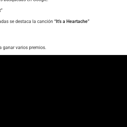
nadas se destaca la canción
“It’s a Heartache”
 a ganar varios premios.