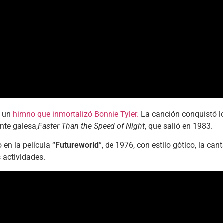
 un
himno que inmortalizó Bonnie Tyler.
La canción conquistó lo
nte galesa,
Faster Than the Speed of Night
, que salió en 1983.
en la película “
Futureworld
”, de 1976, con estilo gótico, la ca
 actividades.