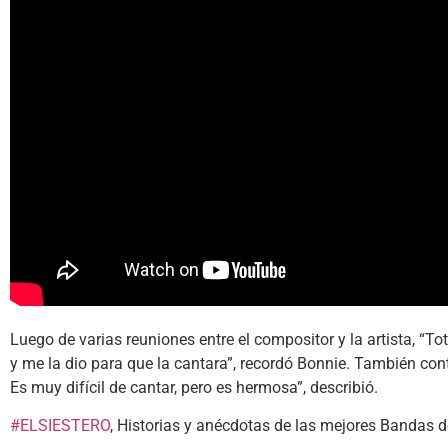
Luego de varias reuniones entre el compositor y la artista, “To
y me la dio para que la cantara”, recordó Bonnie. También 
Es muy difícil de cantar, pero es hermosa”, describió.
#ELSIESTERO
, Historias y anécdotas de las mejores Bandas