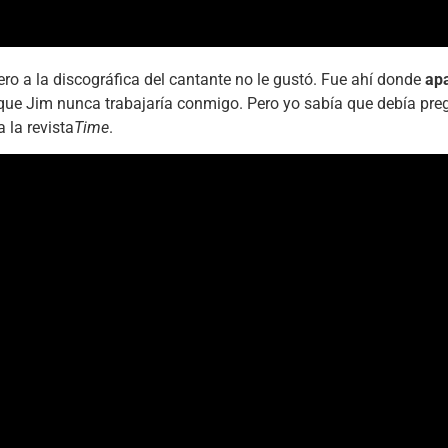
ro a la discográfica del cantante no le gustó. Fue ahí donde
apa
 que Jim nunca trabajaría conmigo. Pero yo sabía que debía preg
 la revista
Time
.