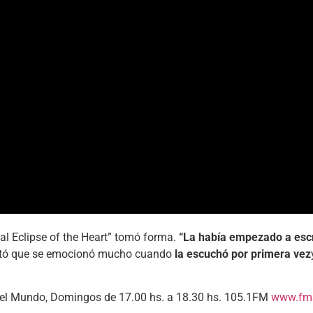
tal Eclipse of the Heart” tomó forma.
“La había empezado a escr
contó que se emocionó mucho cuando
la escuchó por primera vez
 del Mundo, Domingos de 17.00 hs. a 18.30 hs. 105.1FM
www.fms