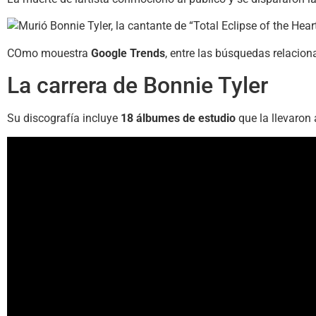
COmo mouestra
Google Trends
, entre las búsquedas relacio
La carrera de Bonnie Tyler
Su discografía incluye
18 álbumes de estudio
que la llevaron