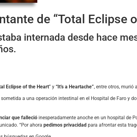
ntante de “Total Eclipse o
estaba internada desde hace me
ños.
al Eclipse of the Heart
” y
“It’s a Heartache”
, entre otros, murió 
 sometida a una operación intestinal en el Hospital de Faro y d
ciar que falleció
inesperadamente anoche en un hospital de Po
unicado. “Por ahora
pedimos privacidad
para afrontar esta trag
las búsquedas en Google.